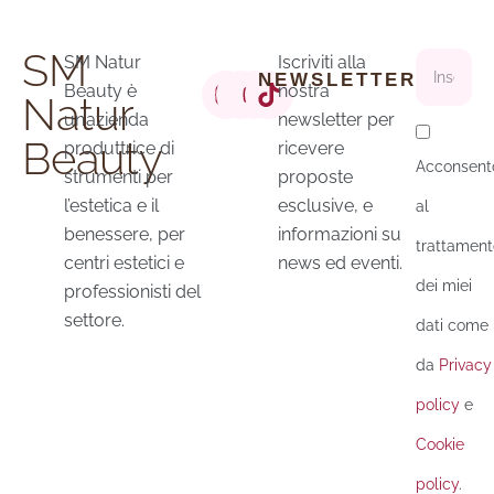
SM
SM Natur
Iscriviti alla
NEWSLETTER
Beauty è
nostra
Natur
un’azienda
newsletter per
Beauty
produttrice di
ricevere
Acconsent
strumenti per
proposte
l’estetica e il
esclusive, e
al
benessere, per
informazioni su
trattament
centri estetici e
news ed eventi.
dei miei
professionisti del
settore.
dati come
da
Privacy
policy
e
Cookie
policy
.