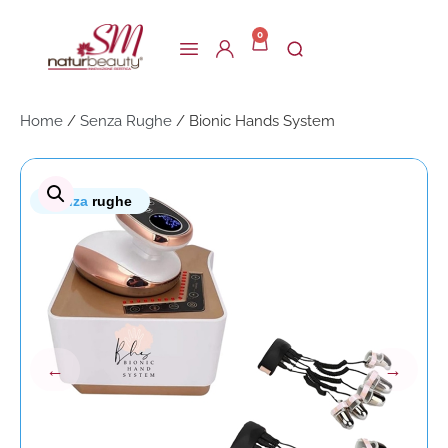
0
Home
/
Senza Rughe
/ Bionic Hands System
senza
rughe
←
→