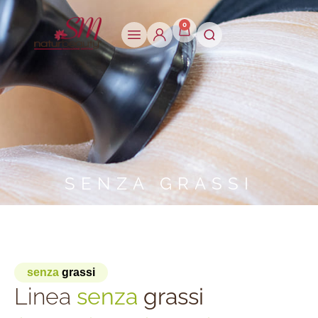
0
S
E
N
Z
A
G
R
A
S
S
I
senza
grassi
Linea
senza
grassi