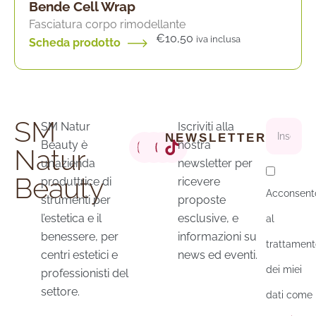
Bende Cell Wrap
Fasciatura corpo rimodellante
€
10,50
iva inclusa
Scheda prodotto
SM
SM Natur
Iscriviti alla
NEWSLETTER
Beauty è
nostra
Natur
un’azienda
newsletter per
Beauty
produttrice di
ricevere
Acconsent
strumenti per
proposte
l’estetica e il
esclusive, e
al
benessere, per
informazioni su
trattament
centri estetici e
news ed eventi.
dei miei
professionisti del
settore.
dati come