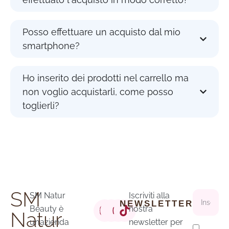
Posso effettuare un acquisto dal mio
smartphone?
Ho inserito dei prodotti nel carrello ma
non voglio acquistarli, come posso
toglierli?
SM
SM Natur
Iscriviti alla
NEWSLETTER
Beauty è
nostra
Natur
un’azienda
newsletter per