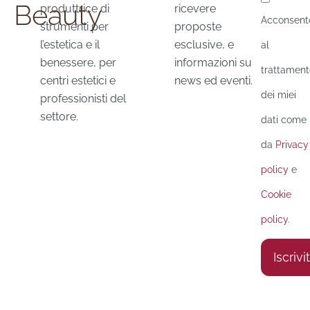
Beauty
produttrice di
ricevere
Acconsent
strumenti per
proposte
l’estetica e il
esclusive, e
al
benessere, per
informazioni su
trattament
centri estetici e
news ed eventi.
dei miei
professionisti del
settore.
dati come
da
Privacy
policy
e
Cookie
policy
.
Iscrivit
Alternat