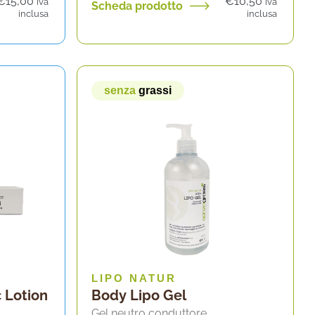
€
15,00
€
10,50
iva
iva
Scheda prodotto
inclusa
inclusa
senza
grassi
LIPO NATUR
c Lotion
Body Lipo Gel
Gel neutro conduttore