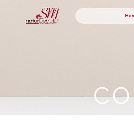
Ho
C
O