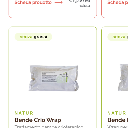
€
19,00
iva
Scheda prodotto
Scheda p
inclusa
senza
grassi
senza
NATUR
NATUR
Bende Crio Wrap
Bende 
Trattamento gambe crioterapico
Wrap per 