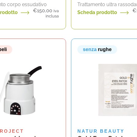
nto corpo essudativo
Trattamento ultra rassoda
€
150,00
€
iva
rodotto
Scheda prodotto
inclusa
peli
senza
rughe
PROJECT
NATUR BEAUTY