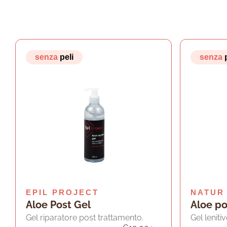
senza
peli
senza
EPIL PROJECT
NATUR 
Aloe Post Gel
Aloe po
Gel riparatore post trattamento.
Gel lenit