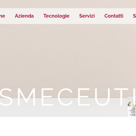
me
Azienda
Tecnologie
Servizi
Contatti
S
S
M
E
C
E
U
T