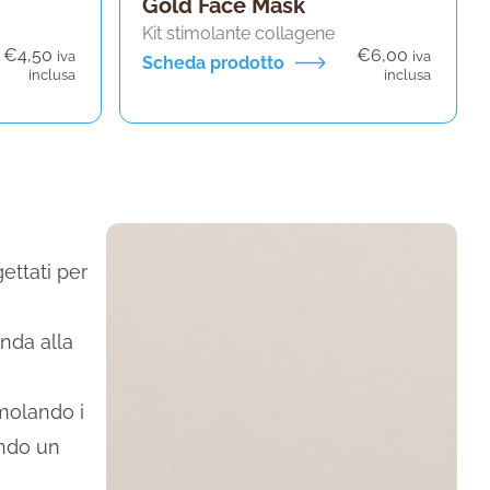
Gold Face Mask
Kit stimolante collagene
€
4,50
€
6,00
iva
iva
Scheda prodotto
inclusa
inclusa
ettati per
onda alla
imolando i
endo un