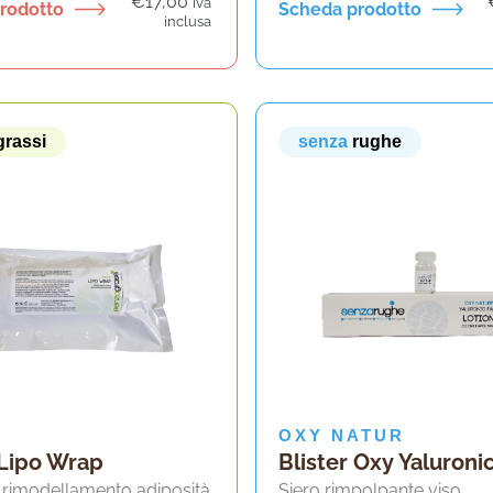
€
17,00
iva
rodotto
Scheda prodotto
inclusa
grassi
senza
rughe
OXY NATUR
Lipo Wrap
Blister Oxy Yaluroni
rimodellamento adiposità
Siero rimpolpante viso