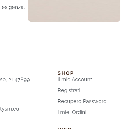
i esigenza,
SHOP
sso, 21 47899
Il mio Account
Registrati
Recupero Password
utysm.eu
I miei Ordini