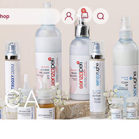
0
hop
I
C
A