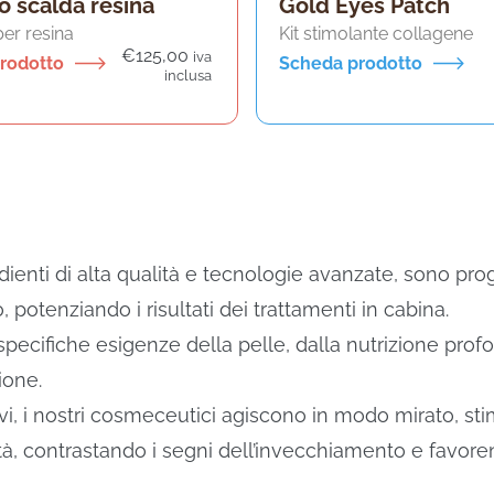
o scalda resina
Gold Eyes Patch
per resina
Kit stimolante collagene
€
125,00
iva
rodotto
Scheda prodotto
inclusa
dienti di alta qualità e tecnologie avanzate, sono prog
o, potenziando i risultati dei trattamenti in cabina.
specifiche esigenze della pelle, dalla nutrizione prof
ione.
tivi, i nostri cosmeceutici agiscono in modo mirato, st
icità, contrastando i segni dell’invecchiamento e favor